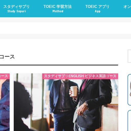
スタディサプリ
TOEIC 学習方法
TOEIC アプリ
オン
Study Sapuri
Method
App
TOEIC ベーシックプラン
TOEIC パーソナルコーチプラン
ENGLISH ビジネス英語コース
ENGLISH 新日常英会話コース
語コース
コース
スタディサプリENGLISH ビジネス英語コース