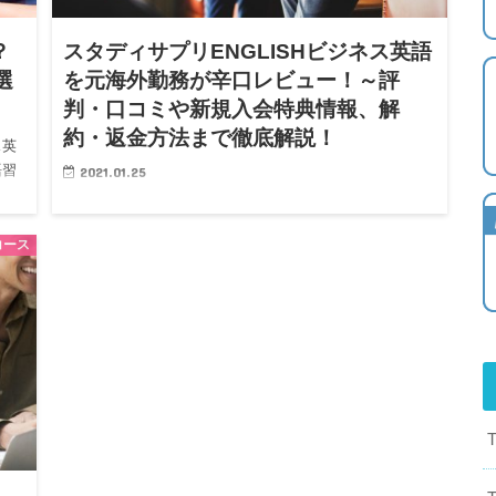
？
スタディサプリENGLISHビジネス英語
選
を元海外勤務が辛口レビュー！～評
判・口コミや新規入会特典情報、解
約・返金方法まで徹底解説！
ス英
語習
2021.01.25
こんにちは、当サイト管理人のKeiといいます。 このサイ
トでも繰り返し紹介している「スタディサプリENGLIS…
コース