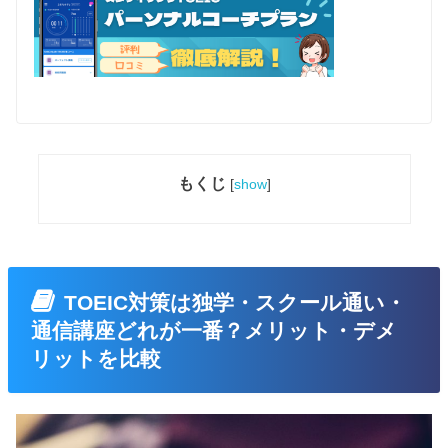
もくじ
[
show
]
TOEIC対策は独学・スクール通い・
通信講座どれが一番？メリット・デメ
リットを比較